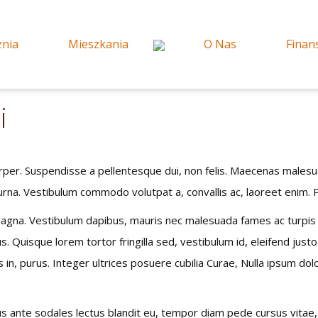
żnia
Mieszkania
O Nas
Finan
i
er. Suspendisse a pellentesque dui, non felis. Maecenas malesuada
ta urna. Vestibulum commodo volutpat a, convallis ac, laoreet enim.
 magna. Vestibulum dapibus, mauris nec malesuada fames ac turpis v
us. Quisque lorem tortor fringilla sed, vestibulum id, eleifend jus
s in, purus. Integer ultrices posuere cubilia Curae, Nulla ipsum dol
sus ante sodales lectus blandit eu, tempor diam pede cursus vitae, 