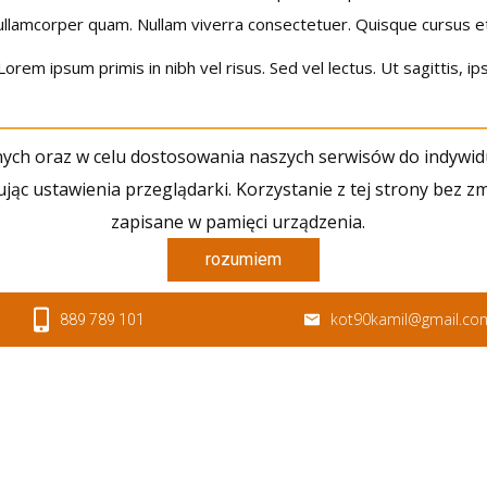
ullamcorper quam. Nullam viverra consectetuer. Quisque cursus et,
orem ipsum primis in nibh vel risus. Sed vel lectus. Ut sagittis, i
cznych oraz w celu dostosowania naszych serwisów do indywi
ąc ustawienia przeglądarki. Korzystanie z tej strony bez z
zapisane w pamięci urządzenia.
rozumiem
kot90kamil@gmail.co
889 789 101